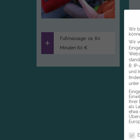
Wir b
könn
Fußmassage: ca. 60
Wir v
Einig
Minuten 60 €
Webse
stand
B. IP
und I
finde
unte
Einig
Einwi
Ihrer
als L
etwa 
Über
Europ
Daten
E