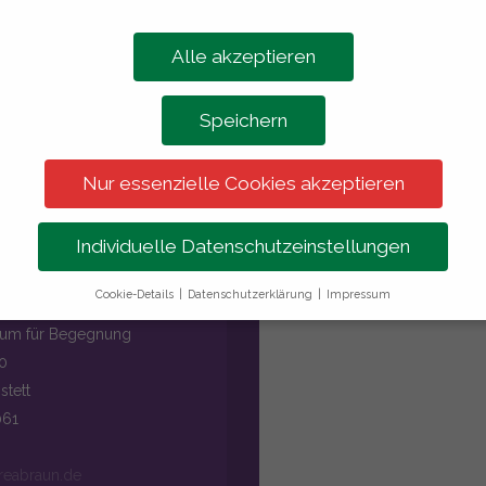
Alle akzeptieren
Speichern
Nur essenzielle Cookies akzeptieren
Individuelle Datenschutzeinstellungen
IFT
Cookie-Details
Datenschutzerklärung
Impressum
Datenschutzeinstellungen
aum für Begegnung
erwenden Cookies auf unserer website.
10
e Cookies sind erforderlich, um Kernfunktionen bereitzustellen. Die
stett
ite funktioniert nicht ordnungsgemäß ohne diese Cookies und sie s
ardmäßig aktiviert.
Personenbezogene Daten können verarbeitet werd
061
-Adressen), z. B. für personalisierte Anzeigen und Inhalte oder Anzeig
nhaltsmessung.
Weitere Informationen über die Verwendung Ihrer Da
reabraun.de
n Sie in unserer
Datenschutzerklärung
.