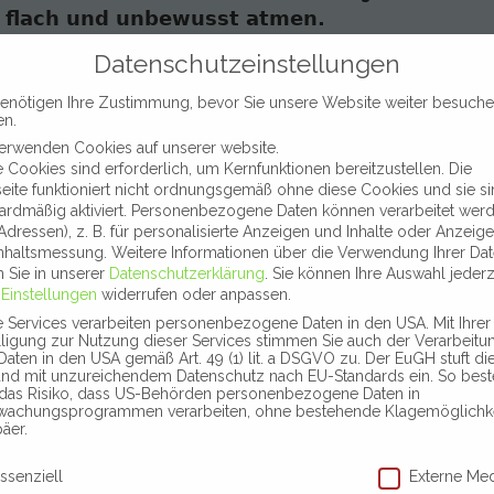
flach und unbewusst atmen.
In der
Atemorgan-Fußmassage
wird die Fußre
Datenschutzeinstellungen
Bereich der Atemorgane
durchgeführt.
Durch
enötigen Ihre Zustimmung, bevor Sie unsere Website weiter besuch
gepaart mit gleichzeitigen aktiven, tiefe
en.
des Klienten, werden alle Bereiche des At
erwenden Cookies auf unserer website.
der Energiefluss wird angeregt.
e Cookies sind erforderlich, um Kernfunktionen bereitzustellen. Die
ite funktioniert nicht ordnungsgemäß ohne diese Cookies und sie s
Diese Fußmassage kann vor allem in der kühleren
ardmäßig aktiviert.
Personenbezogene Daten können verarbeitet werd
sein und vorbeugend Erkältungskrankheiten entg
-Adressen), z. B. für personalisierte Anzeigen und Inhalte oder Anzeig
nhaltsmessung.
Weitere Informationen über die Verwendung Ihrer Da
und therapeutisch der Nasen-Rachen-Raum, Luftr
n Sie in unserer
Datenschutzerklärung
.
Sie können Ihre Auswahl jederz
beeinflusst werden. Zudem können durch Aktivie
r
Einstellungen
widerrufen oder anpassen.
der Lunge und des Zwerchfells Erkältungssympto
e Services verarbeiten personenbezogene Daten in den USA. Mit Ihrer
lligung zur Nutzung dieser Services stimmen Sie auch der Verarbeitu
Tieferes und bewussteres Atmen wird ermö
 Daten in den USA gemäß Art. 49 (1) lit. a DSGVO zu. Der EuGH stuft d
and mit unzureichendem Datenschutz nach EU-Standards ein. So best
Fußmassage ist gerade jetzt sehr empfehlenswert
das Risiko, dass US-Behörden personenbezogene Daten in
wachungsprogrammen verarbeiten, ohne bestehende Klagemöglichkei
Auch eine schöne Geschenkidee für einen lieben
äer.
schutzeinstellungen
ssenziell
Externe Me