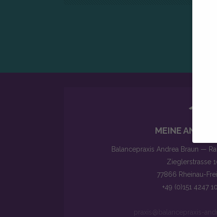
MEINE ANSCHR
Balancepraxis Andrea Braun — R
Wir v
Zieglerstrasse 
Einig
77866 Rheinau-Frei
Webse
stand
+49 (0)151 4247 1
B. IP
und I
praxis@balancepraxis-and
finde