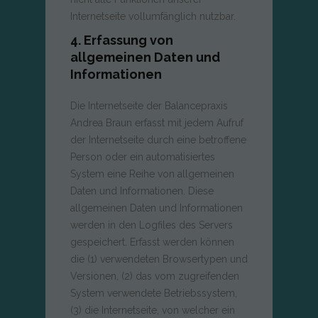
Internetseite vollumfänglich nutzbar.
4. Erfassung von
allgemeinen Daten und
Informationen
Die Internetseite der Balancepraxis
Andrea Braun erfasst mit jedem Aufruf
der Internetseite durch eine betroffene
Person oder ein automatisiertes
System eine Reihe von allgemeinen
Daten und Informationen. Diese
allgemeinen Daten und Informationen
werden in den Logfiles des Servers
gespeichert. Erfasst werden können
die (1) verwendeten Browsertypen und
Versionen, (2) das vom zugreifenden
System verwendete Betriebssystem,
(3) die Internetseite, von welcher ein