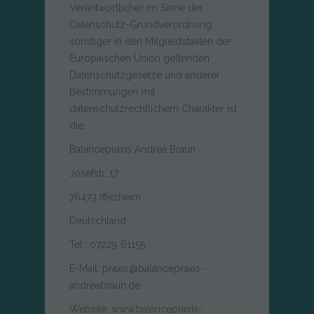
Verantwortlicher im Sinne der
Datenschutz-Grundverordnung,
sonstiger in den Mitgliedstaaten der
Europäischen Union geltenden
Datenschutzgesetze und anderer
Bestimmungen mit
datenschutzrechtlichem Charakter ist
die:
Balancepraxis Andrea Braun
Josefstr. 17
76473 Iffezheim
Deutschland
Tel.: 07229 61155
E-Mail: praxis@balancepraxis-
andreabraun.de
Website: www.balancepraxis-