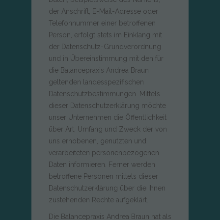
der Anschrift, E-Mail-Adresse oder
Telefonnummer einer betroffenen
Person, erfolgt stets im Einklang mit
der Datenschutz-Grundverordnung
und in Übereinstimmung mit den für
die Balancepraxis Andrea Braun
geltenden landesspezifischen
Datenschutzbestimmungen. Mittels
dieser Datenschutzerklärung möchte
unser Unternehmen die Öffentlichkeit
über Art, Umfang und Zweck der von
uns erhobenen, genutzten und
verarbeiteten personenbezogenen
Daten informieren. Ferner werden
betroffene Personen mittels dieser
Datenschutzerklärung über die ihnen
zustehenden Rechte aufgeklärt.
Die Balancepraxis Andrea Braun hat als