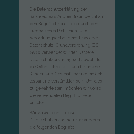
Die Datenschutzerklärung der
Balancepraxis Andrea Braun beruht auf
den Begrifflichkeiten, die durch den
Europäischen Richtlinien- und
Verordnungsgeber beim Erlass der
Datenschutz-Grundverordnung (DS-
GVO) verwendet wurden. Unsere
Datenschutzerklärung soll sowohl für
die Öffentlichkeit als auch für unsere
Kunden und Geschäftspartner einfach
lesbar und verständlich sein. Um dies
zu gewährleisten, möchten wir vorab
die verwendeten Begrifflichkeiten
erläutern.
Wir verwenden in dieser
Datenschutzerklärung unter anderem
die folgenden Begriffe: