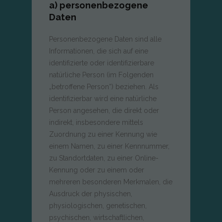
a) personenbezogene
Daten
Personenbezogene Daten sind alle
Informationen, die sich auf eine
identifizierte oder identifizierbare
natürliche Person (im Folgenden
„betroffene Person“) beziehen. Als
identifizierbar wird eine natürliche
Person angesehen, die direkt oder
indirekt, insbesondere mittels
Zuordnung zu einer Kennung wie
einem Namen, zu einer Kennnummer,
zu Standortdaten, zu einer Online-
Kennung oder zu einem oder
mehreren besonderen Merkmalen, die
Ausdruck der physischen,
physiologischen, genetischen,
psychischen, wirtschaftlichen,