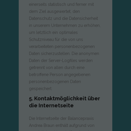
einerseits statistisch und ferner mit
dem Ziel ausgewertet, den
Datenschutz und die Datensicherheit
in unserem Unternehmen zu erhöhen,
um letztlich ein optimales
Schutzniveau für die von uns
verarbeiteten personenbezogenen
Daten sicherzustellen. Die anonymen
Daten der Server-Logfiles werden
getrennt von allen durch eine
betroffene Person angegebenen
personenbezogenen Daten
gespeichert.
5. Kontaktmöglichkeit über
die Internetseite
Die Internetseite der Balancepraxis
Andrea Braun enthält aufgrund von