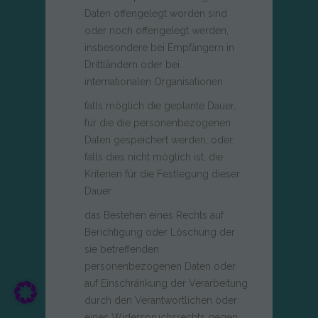
Daten offengelegt worden sind
oder noch offengelegt werden,
insbesondere bei Empfängern in
Drittländern oder bei
internationalen Organisationen
falls möglich die geplante Dauer,
für die die personenbezogenen
Daten gespeichert werden, oder,
falls dies nicht möglich ist, die
Kriterien für die Festlegung dieser
Dauer
das Bestehen eines Rechts auf
Berichtigung oder Löschung der
sie betreffenden
personenbezogenen Daten oder
auf Einschränkung der Verarbeitung
durch den Verantwortlichen oder
eines Widerspruchsrechts gegen