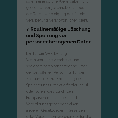
sofern eine solche Weitergabe nicht
gesetzlich vorgeschrieben ist oder
der Rechtsverteidigung des für die
Verarbeitung Verantwortlichen dient.
7. Routinemäßige Löschung
und Sperrung von
personenbezogenen Daten
Der für die Verarbeitung
Verantwortliche verarbeitet und
speichert personenbezogene Daten
der betroffenen Person nur für den
Zeitraum, der zur Erreichung des
Speicherungszwecks erforderlich ist
oder sofern dies durch den
Europäischen Richtlinien- und
Verordnungsgeber oder einen
anderen Gesetzgeber in Gesetzen
oder Vorschriften, welchen der für die