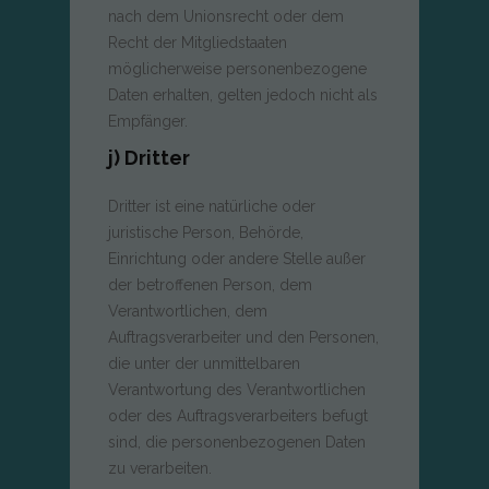
nach dem Unionsrecht oder dem
Recht der Mitgliedstaaten
möglicherweise personenbezogene
Daten erhalten, gelten jedoch nicht als
Empfänger.
j) Dritter
Dritter ist eine natürliche oder
juristische Person, Behörde,
Einrichtung oder andere Stelle außer
der betroffenen Person, dem
Verantwortlichen, dem
Auftragsverarbeiter und den Personen,
die unter der unmittelbaren
Verantwortung des Verantwortlichen
oder des Auftragsverarbeiters befugt
sind, die personenbezogenen Daten
zu verarbeiten.