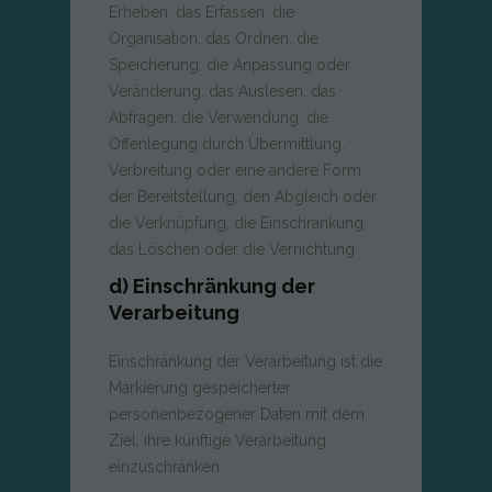
Erheben, das Erfassen, die
Organisation, das Ordnen, die
Speicherung, die Anpassung oder
Veränderung, das Auslesen, das
Abfragen, die Verwendung, die
Offenlegung durch Übermittlung,
Verbreitung oder eine andere Form
der Bereitstellung, den Abgleich oder
die Verknüpfung, die Einschränkung,
das Löschen oder die Vernichtung.
d) Einschränkung der
Verarbeitung
Einschränkung der Verarbeitung ist die
Markierung gespeicherter
personenbezogener Daten mit dem
Ziel, ihre künftige Verarbeitung
einzuschränken.