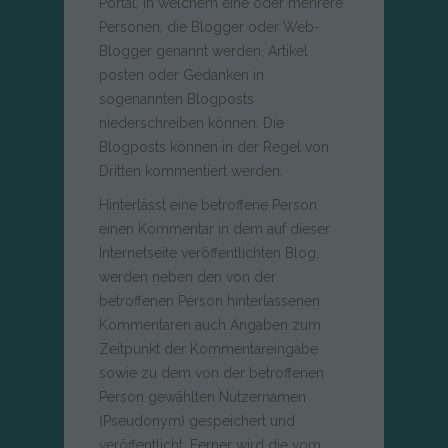
Portal, in welchem eine oder mehrere
Personen, die Blogger oder Web-
Blogger genannt werden, Artikel
posten oder Gedanken in
sogenannten Blogposts
niederschreiben können. Die
Blogposts können in der Regel von
Dritten kommentiert werden.
Hinterlässt eine betroffene Person
einen Kommentar in dem auf dieser
Internetseite veröffentlichten Blog,
werden neben den von der
betroffenen Person hinterlassenen
Kommentaren auch Angaben zum
Zeitpunkt der Kommentareingabe
sowie zu dem von der betroffenen
Person gewählten Nutzernamen
(Pseudonym) gespeichert und
veröffentlicht. Ferner wird die vom