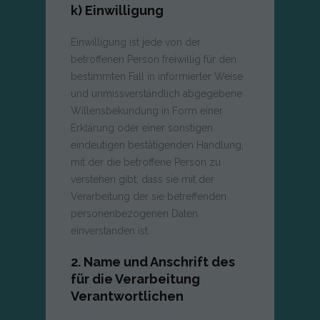
k) Einwilligung
Einwilligung ist jede von der
betroffenen Person freiwillig für den
bestimmten Fall in informierter Weise
und unmissverständlich abgegebene
Willensbekundung in Form einer
Erklärung oder einer sonstigen
eindeutigen bestätigenden Handlung,
mit der die betroffene Person zu
verstehen gibt, dass sie mit der
Verarbeitung der sie betreffenden
personenbezogenen Daten
einverstanden ist.
2. Name und Anschrift des
für die Verarbeitung
Verantwortlichen