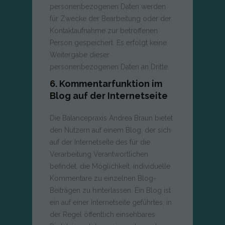
personenbezogenen Daten werden
für Zwecke der Bearbeitung oder der
Kontaktaufnahme zur betroffenen
Person gespeichert. Es erfolgt keine
Weitergabe dieser
personenbezogenen Daten an Dritte.
6. Kommentarfunktion im
Blog auf der Internetseite
Die Balancepraxis Andrea Braun bietet
den Nutzern auf einem Blog, der sich
auf der Internetseite des für die
Verarbeitung Verantwortlichen
befindet, die Möglichkeit, individuelle
Kommentare zu einzelnen Blog-
Beiträgen zu hinterlassen. Ein Blog ist
ein auf einer Internetseite geführtes, in
der Regel öffentlich einsehbares