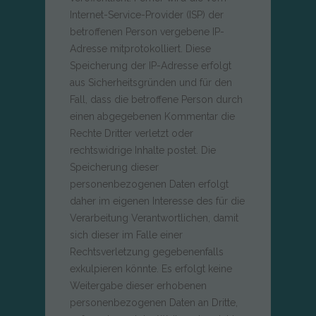
Internet-Service-Provider (ISP) der
betroffenen Person vergebene IP-
Adresse mitprotokolliert. Diese
Speicherung der IP-Adresse erfolgt
aus Sicherheitsgründen und für den
Fall, dass die betroffene Person durch
einen abgegebenen Kommentar die
Rechte Dritter verletzt oder
rechtswidrige Inhalte postet. Die
Speicherung dieser
personenbezogenen Daten erfolgt
daher im eigenen Interesse des für die
Verarbeitung Verantwortlichen, damit
sich dieser im Falle einer
Rechtsverletzung gegebenenfalls
exkulpieren könnte. Es erfolgt keine
Weitergabe dieser erhobenen
personenbezogenen Daten an Dritte,