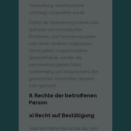
Verarbeitung Verantwortliche
unterliegt, vorgesehen wurde.
Entfällt der Speicherungszweck oder
läuft eine vom Europäischen
Richtlinien- und Verordnungsgeber
oder einem anderen zuständigen
Gesetzgeber vorgeschriebene
Speicherfrist ab, werden die
personenbezogenen Daten
routinemäßig und entsprechend den
gesetzlichen Vorschriften gesperrt
oder gelöscht.
8. Rechte der betroffenen
Person
a) Recht auf Bestätigung
Jede betroffene Person hat das vom