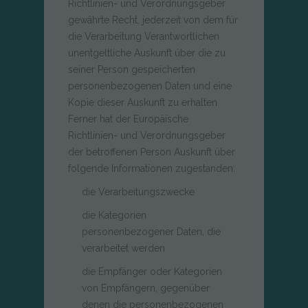
Richtlinien- und Verordnungsgeber
gewährte Recht, jederzeit von dem für
die Verarbeitung Verantwortlichen
unentgeltliche Auskunft über die zu
seiner Person gespeicherten
personenbezogenen Daten und eine
Kopie dieser Auskunft zu erhalten.
Ferner hat der Europäische
Richtlinien- und Verordnungsgeber
der betroffenen Person Auskunft über
folgende Informationen zugestanden:
die Verarbeitungszwecke
die Kategorien
personenbezogener Daten, die
verarbeitet werden
die Empfänger oder Kategorien
von Empfängern, gegenüber
denen die personenbezogenen