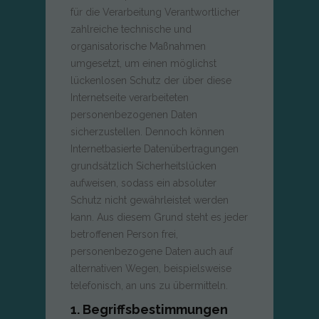
für die Verarbeitung Verantwortlicher
zahlreiche technische und
organisatorische Maßnahmen
umgesetzt, um einen möglichst
lückenlosen Schutz der über diese
Internetseite verarbeiteten
personenbezogenen Daten
sicherzustellen. Dennoch können
Internetbasierte Datenübertragungen
grundsätzlich Sicherheitslücken
aufweisen, sodass ein absoluter
Schutz nicht gewährleistet werden
kann. Aus diesem Grund steht es jeder
betroffenen Person frei,
personenbezogene Daten auch auf
alternativen Wegen, beispielsweise
telefonisch, an uns zu übermitteln.
1. Begriffsbestimmungen