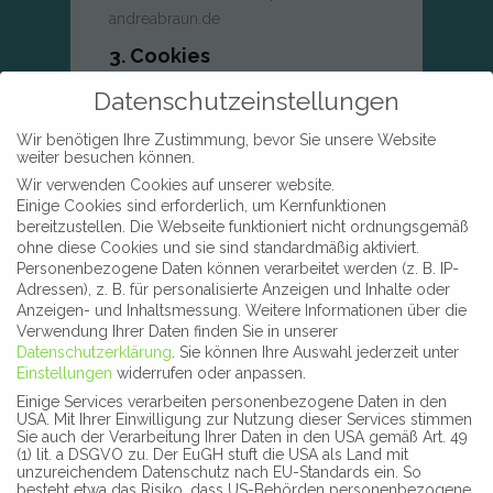
andreabraun.de
3. Cookies
Datenschutzeinstellungen
Die Internetseiten der Balancepraxis
Andrea Braun verwenden Cookies.
Wir benötigen Ihre Zustimmung, bevor Sie unsere Website
weiter besuchen können.
Cookies sind Textdateien, welche über
einen Internetbrowser auf einem
Wir verwenden Cookies auf unserer website.
Einige Cookies sind erforderlich, um Kernfunktionen
Computersystem abgelegt und
bereitzustellen. Die Webseite funktioniert nicht ordnungsgemäß
gespeichert werden.
ohne diese Cookies und sie sind standardmäßig aktiviert.
Personenbezogene Daten können verarbeitet werden (z. B. IP-
Zahlreiche Internetseiten und Server
Adressen), z. B. für personalisierte Anzeigen und Inhalte oder
verwenden Cookies. Viele Cookies
Anzeigen- und Inhaltsmessung.
Weitere Informationen über die
enthalten eine sogenannte Cookie-ID.
Verwendung Ihrer Daten finden Sie in unserer
Datenschutzerklärung
.
Sie können Ihre Auswahl jederzeit unter
Eine Cookie-ID ist eine eindeutige
Einstellungen
widerrufen oder anpassen.
Kennung des Cookies. Sie besteht aus
Einige Services verarbeiten personenbezogene Daten in den
einer Zeichenfolge, durch welche
USA. Mit Ihrer Einwilligung zur Nutzung dieser Services stimmen
Internetseiten und Server dem
Sie auch der Verarbeitung Ihrer Daten in den USA gemäß Art. 49
(1) lit. a DSGVO zu. Der EuGH stuft die USA als Land mit
konkreten Internetbrowser zugeordnet
unzureichendem Datenschutz nach EU-Standards ein. So
werden können, in dem das Cookie
besteht etwa das Risiko, dass US-Behörden personenbezogene