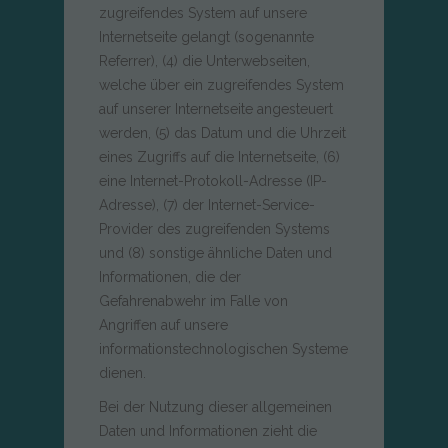
zugreifendes System auf unsere
Internetseite gelangt (sogenannte
Referrer), (4) die Unterwebseiten,
welche über ein zugreifendes System
auf unserer Internetseite angesteuert
werden, (5) das Datum und die Uhrzeit
eines Zugriffs auf die Internetseite, (6)
eine Internet-Protokoll-Adresse (IP-
Adresse), (7) der Internet-Service-
Provider des zugreifenden Systems
und (8) sonstige ähnliche Daten und
Informationen, die der
Gefahrenabwehr im Falle von
Angriffen auf unsere
informationstechnologischen Systeme
dienen.
Bei der Nutzung dieser allgemeinen
Daten und Informationen zieht die