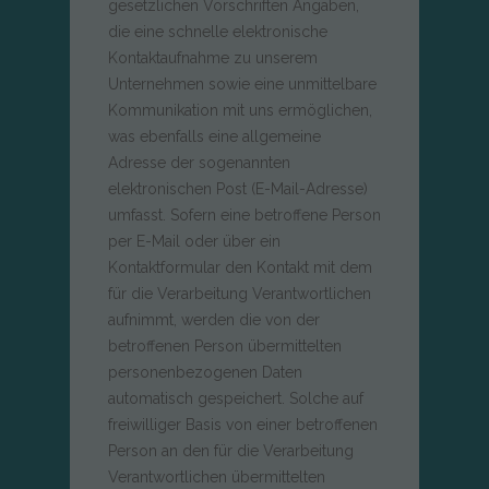
gesetzlichen Vorschriften Angaben,
die eine schnelle elektronische
Kontaktaufnahme zu unserem
Unternehmen sowie eine unmittelbare
Kommunikation mit uns ermöglichen,
was ebenfalls eine allgemeine
Adresse der sogenannten
elektronischen Post (E-Mail-Adresse)
umfasst. Sofern eine betroffene Person
per E-Mail oder über ein
Kontaktformular den Kontakt mit dem
für die Verarbeitung Verantwortlichen
aufnimmt, werden die von der
betroffenen Person übermittelten
personenbezogenen Daten
automatisch gespeichert. Solche auf
freiwilliger Basis von einer betroffenen
Person an den für die Verarbeitung
Verantwortlichen übermittelten