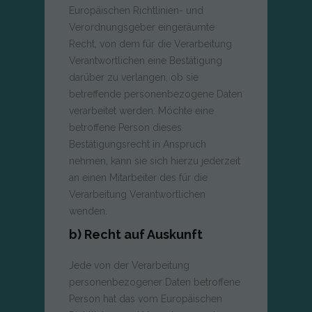
Europäischen Richtlinien- und
Verordnungsgeber eingeräumte
Recht, von dem für die Verarbeitung
Verantwortlichen eine Bestätigung
darüber zu verlangen, ob sie
betreffende personenbezogene Daten
verarbeitet werden. Möchte eine
betroffene Person dieses
Bestätigungsrecht in Anspruch
nehmen, kann sie sich hierzu jederzeit
an einen Mitarbeiter des für die
Verarbeitung Verantwortlichen
wenden.
b) Recht auf Auskunft
Jede von der Verarbeitung
personenbezogener Daten betroffene
Person hat das vom Europäischen