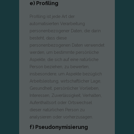
e) Profiling
Profiling ist jede Art der
automatisierten Verarbeitung
personenbezogener Daten, die darin
besteht, dass diese
personenbezogenen Daten verwendet
werden, um bestimmte persönliche
Aspekte, die sich auf eine natürliche
Person beziehen, zu bewerten,
insbesondere, um Aspekte bezüglich
Arbeitsleistung, wirtschaftlicher Lage,
Gesundheit, persönlicher Vorlieben,
Interessen, Zuverlässigkeit, Verhalten,
Aufenthaltsort oder Ortswechsel
dieser natürlichen Person zu
analysieren oder vorherzusagen.
f) Pseudonymisierung