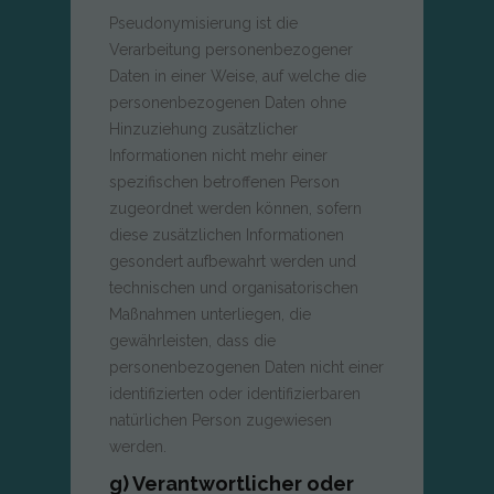
Pseudonymisierung ist die
Verarbeitung personenbezogener
Daten in einer Weise, auf welche die
personenbezogenen Daten ohne
Hinzuziehung zusätzlicher
Informationen nicht mehr einer
spezifischen betroffenen Person
zugeordnet werden können, sofern
diese zusätzlichen Informationen
gesondert aufbewahrt werden und
technischen und organisatorischen
Maßnahmen unterliegen, die
gewährleisten, dass die
personenbezogenen Daten nicht einer
identifizierten oder identifizierbaren
natürlichen Person zugewiesen
werden.
g) Verantwortlicher oder