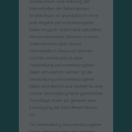
Andrea Braun. Eine Nutzung der
Internetseiten der Balancepraxis
Andrea Braun ist grundsätzlich ohne
jede Angabe personenbezogener
Daten möglich. Sofern eine betroffene
Person besondere Services unseres
Unternehmens über unsere
Internetseite in Anspruch nehmen
möchte, könnte jedoch eine
Verarbeitung personenbezogener
Daten erforderlich werden. Ist die
Verarbeitung personenbezogener
Daten erforderlich und besteht für eine
solche Verarbeitung keine gesetzliche
Grundlage, holen wir generell eine
Einwilligung der betroffenen Person
ein.
Die Verarbeitung personenbezogener
Daten, beispielsweise des Namens,