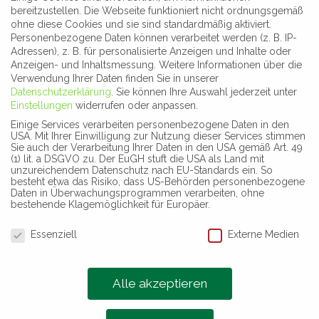
bereitzustellen. Die Webseite funktioniert nicht ordnungsgemäß
(Vitalpunkte)
ohne diese Cookies und sie sind standardmäßig aktiviert.
Personenbezogene Daten können verarbeitet werden (z. B. IP-
Atemorgan-
Adressen), z. B. für personalisierte Anzeigen und Inhalte oder
Massage
Anzeigen- und Inhaltsmessung.
Weitere Informationen über die
Verwendung Ihrer Daten finden Sie in unserer
Lymphmassage
Datenschutzerklärung
.
Sie können Ihre Auswahl jederzeit unter
Einstellungen
widerrufen oder anpassen.
Fuß-Chakren-
Einige Services verarbeiten personenbezogene Daten in den
Balance
USA. Mit Ihrer Einwilligung zur Nutzung dieser Services stimmen
Sie auch der Verarbeitung Ihrer Daten in den USA gemäß Art. 49
(1) lit. a DSGVO zu. Der EuGH stuft die USA als Land mit
unzureichendem Datenschutz nach EU-Standards ein. So
Deine Füße tragen
besteht etwa das Risiko, dass US-Behörden personenbezogene
Daten in Überwachungsprogrammen verarbeiten, ohne
dich durchs Leben –
bestehende Klagemöglichkeit für Europäer.
gönne ihnen und
Datenschutzeinstellungen
Essenziell
Externe Medien
Dir doch einmal
eine Auszeit vom
Alltag – ihr habt es
Alle akzeptieren
Euch redlich
verdient