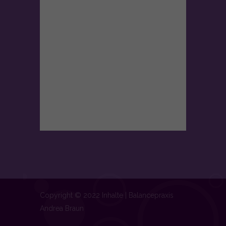
Inhalte von Videoplattformen und Social-Media-Plattformen werden
standardmäßig blockiert. Wenn Cookies von externen Medien
akzeptiert werden, bedarf der Zugriff auf diese Inhalte keiner
manuellen Einwilligung mehr.
Cookie-Informationen anzeigen
Datenschutzerklärung
Impressum
Copyright © 2022 Inhalte | Balancepraxis
Andrea Braun