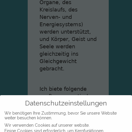
Organe, des
Kreislaufs, des
Nerven- und
Energiesystems)
werden unterstützt,
und Körper, Geist und
Seele werden
gleichzeitig ins
Gleichgewicht
gebracht.
Ich biete folgende
sanfte, energetische
Datenschutzeinstellungen
Fußmassagen in
meiner Praxis an:
Wir benötigen Ihre Zustimmung, bevor Sie unsere Website
weiter besuchen können.
Wir verwenden Cookies auf unserer website.
Marmamassage
Einige Cookies sind erforderlich, um Kernfunktionen