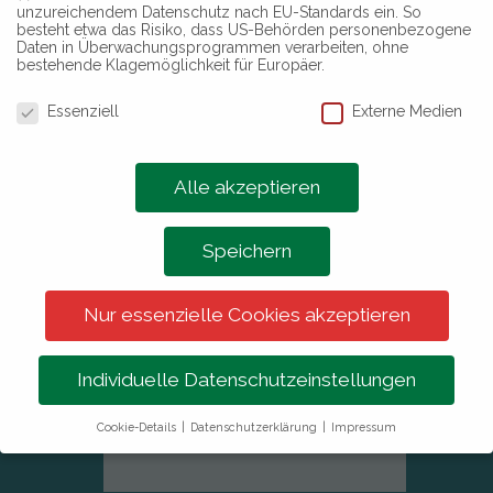
unzureichendem Datenschutz nach EU-Standards ein. So
Euch redlich
besteht etwa das Risiko, dass US-Behörden personenbezogene
verdient
.
Daten in Überwachungsprogrammen verarbeiten, ohne
bestehende Klagemöglichkeit für Europäer.
Nach der
Datenschutzeinstellungen
Essenziell
Externe Medien
ayurvedischen
Fußmassage bist du
vollkommen entspannt
Alle akzeptieren
und Dein Körper-Geist-
Seele-System ist
Speichern
ausgeglichen.
Die Marmapunkt-
Nur essenzielle Cookies akzeptieren
Fußmassage ist ein
wundervolles
Geschenk an Dich
Individuelle Datenschutzeinstellungen
selbst und an liebe
Mitmenschen.
Cookie-Details
Datenschutzerklärung
Impressum
Datenschutzeinstellungen
Wir verwenden Cookies auf unserer website.