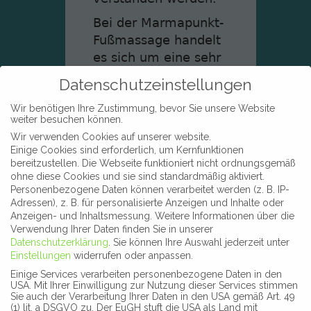
Bei der Marmapunkt-
Fußmassage handelt
es sich um eine sehr
entspannende und
Datenschutzeinstellungen
wohltuende
Behandlung, bei der
Wir benötigen Ihre Zustimmung, bevor Sie unsere Website
weiter besuchen können.
Füße, Beine und Knie
Wir verwenden Cookies auf unserer website.
(das ist auch der
Einige Cookies sind erforderlich, um Kernfunktionen
Unterschied zur
bereitzustellen. Die Webseite funktioniert nicht ordnungsgemäß
ohne diese Cookies und sie sind standardmäßig aktiviert.
Fußreflexzonenmassage)
Personenbezogene Daten können verarbeitet werden (z. B. IP-
sanft massiert werden.
Adressen), z. B. für personalisierte Anzeigen und Inhalte oder
Anzeigen- und Inhaltsmessung.
Weitere Informationen über die
Deine Füße tragen
Verwendung Ihrer Daten finden Sie in unserer
dich durchs Leben –
Datenschutzerklärung
.
Sie können Ihre Auswahl jederzeit unter
gönne ihnen und
Einstellungen
widerrufen oder anpassen.
Dir doch einmal
Einige Services verarbeiten personenbezogene Daten in den
USA. Mit Ihrer Einwilligung zur Nutzung dieser Services stimmen
eine Auszeit vom
Sie auch der Verarbeitung Ihrer Daten in den USA gemäß Art. 49
Alltag – ihr habt es
(1) lit. a DSGVO zu. Der EuGH stuft die USA als Land mit